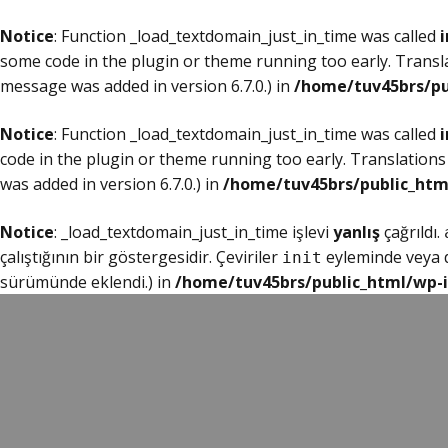
Notice
: Function _load_textdomain_just_in_time was called
i
some code in the plugin or theme running too early. Transl
message was added in version 6.7.0.) in
/home/tuv45brs/pu
Notice
: Function _load_textdomain_just_in_time was called
i
code in the plugin or theme running too early. Translations
was added in version 6.7.0.) in
/home/tuv45brs/public_htm
Notice
: _load_textdomain_just_in_time işlevi
yanlış
çağrıldı.
çalıştığının bir göstergesidir. Çeviriler
eyleminde veya da
init
sürümünde eklendi.) in
/home/tuv45brs/public_html/wp-i