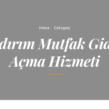
Home
Category
ldırım Mutfak Gid
Açma Hizmeti