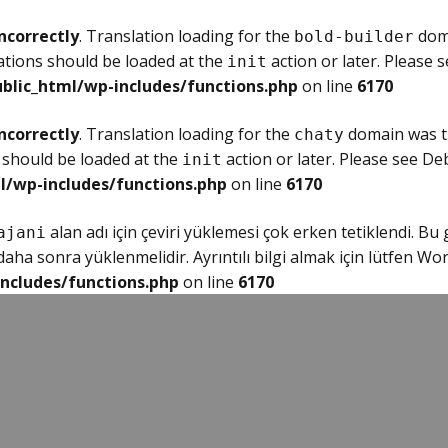
ncorrectly
. Translation loading for the
doma
bold-builder
ations should be loaded at the
action or later. Please 
init
blic_html/wp-includes/functions.php
on line
6170
ncorrectly
. Translation loading for the
domain was tr
chaty
 should be loaded at the
action or later. Please see
Deb
init
l/wp-includes/functions.php
on line
6170
alan adı için çeviri yüklemesi çok erken tetiklendi. Bu
ajani
ha sonra yüklenmelidir. Ayrıntılı bilgi almak için lütfen
Wor
ncludes/functions.php
on line
6170