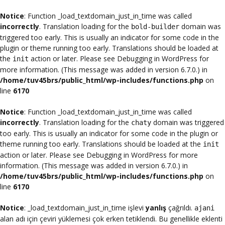
Notice
: Function _load_textdomain_just_in_time was called
incorrectly
. Translation loading for the
domain was
bold-builder
triggered too early. This is usually an indicator for some code in the
plugin or theme running too early. Translations should be loaded at
the
action or later. Please see
Debugging in WordPress
for
init
more information. (This message was added in version 6.7.0.) in
/home/tuv45brs/public_html/wp-includes/functions.php
on
line
6170
Notice
: Function _load_textdomain_just_in_time was called
incorrectly
. Translation loading for the
domain was triggered
chaty
too early. This is usually an indicator for some code in the plugin or
theme running too early. Translations should be loaded at the
init
action or later. Please see
Debugging in WordPress
for more
information. (This message was added in version 6.7.0.) in
/home/tuv45brs/public_html/wp-includes/functions.php
on
line
6170
Notice
: _load_textdomain_just_in_time işlevi
yanlış
çağrıldı.
ajani
alan adı için çeviri yüklemesi çok erken tetiklendi. Bu genellikle eklenti