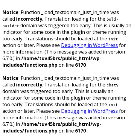
Notice
: Function _load_textdomain_just_in_time was
called
incorrectly
. Translation loading for the
bold-
domain was triggered too early. This is usually an
builder
indicator for some code in the plugin or theme running
too early. Translations should be loaded at the
init
action or later. Please see
Debugging in WordPress
for
more information. (This message was added in version
6.7.0.) in
/home/tuv45brs/public_html/wp-
includes/functions.php
on line
6170
Notice
: Function _load_textdomain_just_in_time was
called
incorrectly
. Translation loading for the
chaty
domain was triggered too early. This is usually an
indicator for some code in the plugin or theme running
too early. Translations should be loaded at the
init
action or later. Please see
Debugging in WordPress
for
more information. (This message was added in version
6.7.0.) in
/home/tuv45brs/public_html/wp-
includes/functions.php
on line
6170