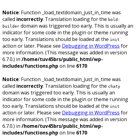
Notice
: Function _load_textdomain_just_in_time was
called
incorrectly
. Translation loading for the
bold-
domain was triggered too early. This is usually an
builder
indicator for some code in the plugin or theme running
too early. Translations should be loaded at the
init
action or later. Please see
Debugging in WordPress
for
more information. (This message was added in version
6.7.0.) in
/home/tuv45brs/public_html/wp-
includes/functions.php
on line
6170
Notice
: Function _load_textdomain_just_in_time was
called
incorrectly
. Translation loading for the
chaty
domain was triggered too early. This is usually an
indicator for some code in the plugin or theme running
too early. Translations should be loaded at the
init
action or later. Please see
Debugging in WordPress
for
more information. (This message was added in version
6.7.0.) in
/home/tuv45brs/public_html/wp-
includes/functions.php
on line
6170