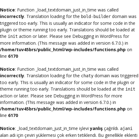
Notice
: Function _load_textdomain_just_in_time was called
incorrectly
. Translation loading for the
domain was
bold-builder
triggered too early. This is usually an indicator for some code in the
plugin or theme running too early. Translations should be loaded at
the
action or later. Please see
Debugging in WordPress
for
init
more information. (This message was added in version 6.7.0.) in
/home/tuv45brs/public_html/wp-includes/functions.php
on
line
6170
Notice
: Function _load_textdomain_just_in_time was called
incorrectly
. Translation loading for the
domain was triggered
chaty
too early. This is usually an indicator for some code in the plugin or
theme running too early. Translations should be loaded at the
init
action or later. Please see
Debugging in WordPress
for more
information. (This message was added in version 6.7.0.) in
/home/tuv45brs/public_html/wp-includes/functions.php
on
line
6170
Notice
: _load_textdomain_just_in_time işlevi
yanlış
çağrıldı.
ajani
alan adı için çeviri yüklemesi çok erken tetiklendi. Bu genellikle eklenti