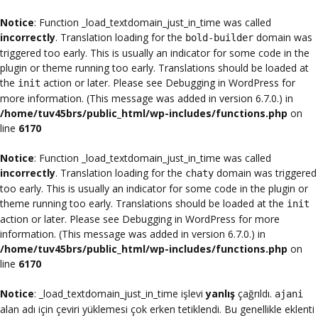
Notice
: Function _load_textdomain_just_in_time was called
incorrectly
. Translation loading for the
domain was
bold-builder
triggered too early. This is usually an indicator for some code in the
plugin or theme running too early. Translations should be loaded at
the
action or later. Please see
Debugging in WordPress
for
init
more information. (This message was added in version 6.7.0.) in
/home/tuv45brs/public_html/wp-includes/functions.php
on
line
6170
Notice
: Function _load_textdomain_just_in_time was called
incorrectly
. Translation loading for the
domain was triggered
chaty
too early. This is usually an indicator for some code in the plugin or
theme running too early. Translations should be loaded at the
init
action or later. Please see
Debugging in WordPress
for more
information. (This message was added in version 6.7.0.) in
/home/tuv45brs/public_html/wp-includes/functions.php
on
line
6170
Notice
: _load_textdomain_just_in_time işlevi
yanlış
çağrıldı.
ajani
alan adı için çeviri yüklemesi çok erken tetiklendi. Bu genellikle eklenti