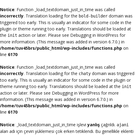
Notice
: Function _load_textdomain_just_in_time was called
incorrectly
. Translation loading for the
domain was
bold-builder
triggered too early. This is usually an indicator for some code in the
plugin or theme running too early. Translations should be loaded at
the
action or later. Please see
Debugging in WordPress
for
init
more information. (This message was added in version 6.7.0.) in
/home/tuv45brs/public_html/wp-includes/functions.php
on
line
6170
Notice
: Function _load_textdomain_just_in_time was called
incorrectly
. Translation loading for the
domain was triggered
chaty
too early. This is usually an indicator for some code in the plugin or
theme running too early. Translations should be loaded at the
init
action or later. Please see
Debugging in WordPress
for more
information. (This message was added in version 6.7.0.) in
/home/tuv45brs/public_html/wp-includes/functions.php
on
line
6170
Notice
: _load_textdomain_just_in_time işlevi
yanlış
çağrıldı.
ajani
alan adı için çeviri yüklemesi çok erken tetiklendi. Bu genellikle eklenti