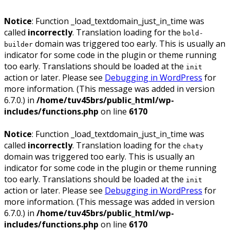
Notice
: Function _load_textdomain_just_in_time was
called
incorrectly
. Translation loading for the
bold-
domain was triggered too early. This is usually an
builder
indicator for some code in the plugin or theme running
too early. Translations should be loaded at the
init
action or later. Please see
Debugging in WordPress
for
more information. (This message was added in version
6.7.0.) in
/home/tuv45brs/public_html/wp-
includes/functions.php
on line
6170
Notice
: Function _load_textdomain_just_in_time was
called
incorrectly
. Translation loading for the
chaty
domain was triggered too early. This is usually an
indicator for some code in the plugin or theme running
too early. Translations should be loaded at the
init
action or later. Please see
Debugging in WordPress
for
more information. (This message was added in version
6.7.0.) in
/home/tuv45brs/public_html/wp-
includes/functions.php
on line
6170