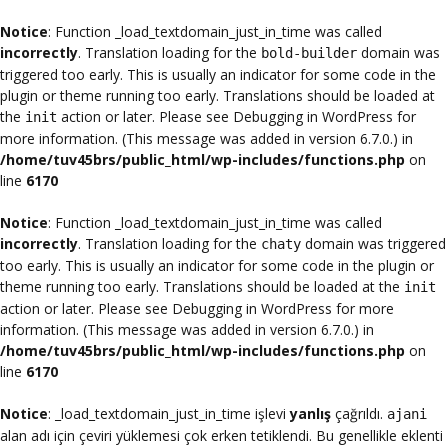
Notice
: Function _load_textdomain_just_in_time was called
incorrectly
. Translation loading for the
domain was
bold-builder
triggered too early. This is usually an indicator for some code in the
plugin or theme running too early. Translations should be loaded at
the
action or later. Please see
Debugging in WordPress
for
init
more information. (This message was added in version 6.7.0.) in
/home/tuv45brs/public_html/wp-includes/functions.php
on
line
6170
Notice
: Function _load_textdomain_just_in_time was called
incorrectly
. Translation loading for the
domain was triggered
chaty
too early. This is usually an indicator for some code in the plugin or
theme running too early. Translations should be loaded at the
init
action or later. Please see
Debugging in WordPress
for more
information. (This message was added in version 6.7.0.) in
/home/tuv45brs/public_html/wp-includes/functions.php
on
line
6170
Notice
: _load_textdomain_just_in_time işlevi
yanlış
çağrıldı.
ajani
alan adı için çeviri yüklemesi çok erken tetiklendi. Bu genellikle eklenti