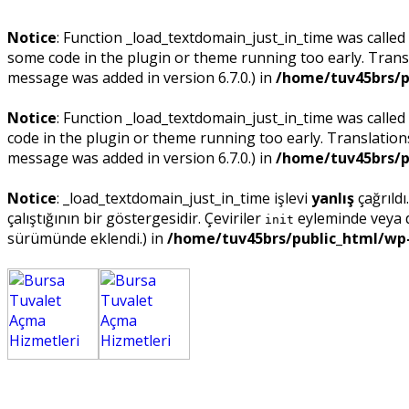
Notice
: Function _load_textdomain_just_in_time was called
some code in the plugin or theme running too early. Trans
message was added in version 6.7.0.) in
/home/tuv45brs/p
Notice
: Function _load_textdomain_just_in_time was called
code in the plugin or theme running too early. Translatio
message was added in version 6.7.0.) in
/home/tuv45brs/p
Notice
: _load_textdomain_just_in_time işlevi
yanlış
çağrıldı
çalıştığının bir göstergesidir. Çeviriler
eyleminde veya da
init
sürümünde eklendi.) in
/home/tuv45brs/public_html/wp-