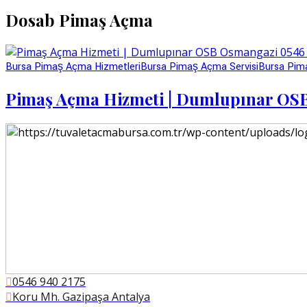
Dosab Pimaş Açma
Bursa Pimaş Açma Hizmetleri
Bursa Pimaş Açma Servisi
Bursa Pima
Pimaş Açma Hizmeti | Dumlupınar OSB
0546 940 2175
Koru Mh. Gazipaşa Antalya