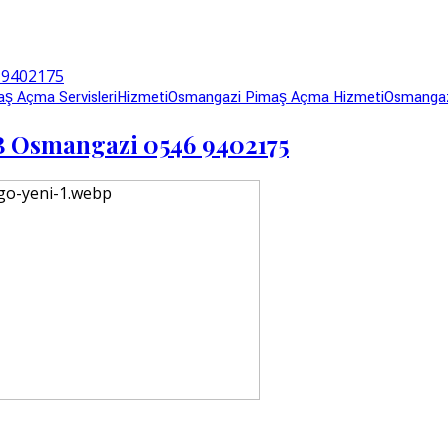
ş Açma Servisleri
Hizmeti
Osmangazi Pimaş Açma Hizmeti
Osmangaz
 Osmangazi 0546 9402175