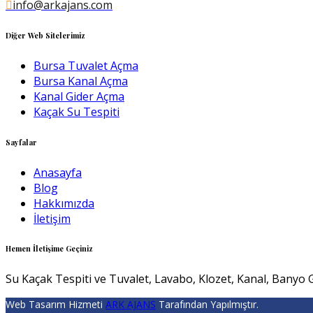
info@arkajans.com
Diğer Web Sitelerimiz
Bursa Tuvalet Açma
Bursa Kanal Açma
Kanal Gider Açma
Kaçak Su Tespiti
Sayfalar
Anasayfa
Blog
Hakkımızda
İletişim
Hemen İletişime Geçiniz
Su Kaçak Tespiti ve Tuvalet, Lavabo, Klozet, Kanal, Banyo G
Web Tasarım Hizmeti
ARK AJANS
Tarafından Yapılmıştır.