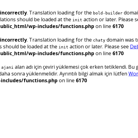
incorrectly
. Translation loading for the
domain
bold-builder
lations should be loaded at the
action or later. Please 
init
ublic_html/wp-includes/functions.php
on line
6170
incorrectly
. Translation loading for the
domain was tri
chaty
ns should be loaded at the
action or later. Please see
Deb
init
ublic_html/wp-includes/functions.php
on line
6170
.
alan adı için çeviri yüklemesi çok erken tetiklendi. Bu
ajani
ha sonra yüklenmelidir. Ayrıntılı bilgi almak için lütfen
Wor
includes/functions.php
on line
6170