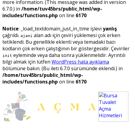
more information. (This message was added in version
6.7.0.) in
/home/tuv45brs/public_html/wp-
includes/functions.php
on line
6170
Notice
: _load_textdomain_just_in_time işlevi
yanlış
çağrıldı.
alan adı için çeviri yüklemesi çok erken
ajani
tetiklendi. Bu genellikle eklenti veya temadaki bazı
kodların çok erken çalıştığının bir göstergesidir. Çeviriler
eyleminde veya daha sonra yüklenmelidir. Ayrıntılı
init
bilgi almak için lütfen
WordPress hata ayıklama
bölümüne bakın. (Bu ileti 6.7.0 sürümünde eklendi.) in
/home/tuv45brs/public_html/wp-
includes/functions.php
on line
6170