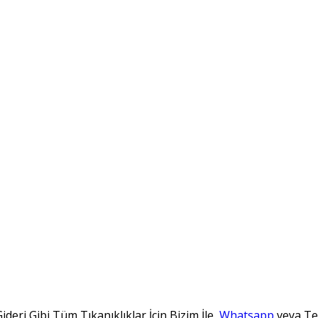
ideri Gibi Tüm Tıkanıklıklar İçin Bizim İle
Whatsapp
veya Tel