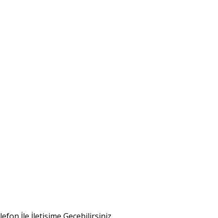
efon İle İletişime Geçebilirsiniz.