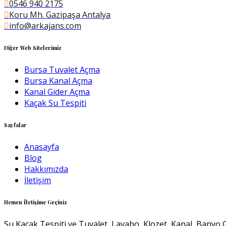
0546 940 2175
Koru Mh. Gazipaşa Antalya
info@arkajans.com
Diğer Web Sitelerimiz
Bursa Tuvalet Açma
Bursa Kanal Açma
Kanal Gider Açma
Kaçak Su Tespiti
Sayfalar
Anasayfa
Blog
Hakkımızda
İletişim
Hemen İletişime Geçiniz
Su Kaçak Tespiti ve Tuvalet, Lavabo, Klozet, Kanal, Banyo G