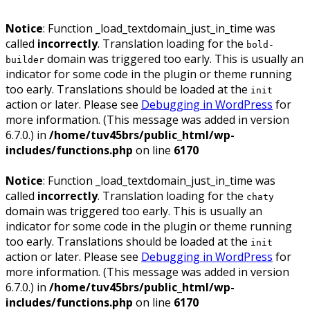
Notice
: Function _load_textdomain_just_in_time was
called
incorrectly
. Translation loading for the
bold-
domain was triggered too early. This is usually an
builder
indicator for some code in the plugin or theme running
too early. Translations should be loaded at the
init
action or later. Please see
Debugging in WordPress
for
more information. (This message was added in version
6.7.0.) in
/home/tuv45brs/public_html/wp-
includes/functions.php
on line
6170
Notice
: Function _load_textdomain_just_in_time was
called
incorrectly
. Translation loading for the
chaty
domain was triggered too early. This is usually an
indicator for some code in the plugin or theme running
too early. Translations should be loaded at the
init
action or later. Please see
Debugging in WordPress
for
more information. (This message was added in version
6.7.0.) in
/home/tuv45brs/public_html/wp-
includes/functions.php
on line
6170