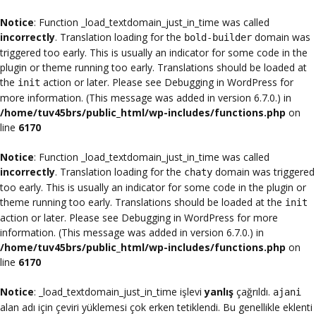
Notice
: Function _load_textdomain_just_in_time was called
incorrectly
. Translation loading for the
domain was
bold-builder
triggered too early. This is usually an indicator for some code in the
plugin or theme running too early. Translations should be loaded at
the
action or later. Please see
Debugging in WordPress
for
init
more information. (This message was added in version 6.7.0.) in
/home/tuv45brs/public_html/wp-includes/functions.php
on
line
6170
Notice
: Function _load_textdomain_just_in_time was called
incorrectly
. Translation loading for the
domain was triggered
chaty
too early. This is usually an indicator for some code in the plugin or
theme running too early. Translations should be loaded at the
init
action or later. Please see
Debugging in WordPress
for more
information. (This message was added in version 6.7.0.) in
/home/tuv45brs/public_html/wp-includes/functions.php
on
line
6170
Notice
: _load_textdomain_just_in_time işlevi
yanlış
çağrıldı.
ajani
alan adı için çeviri yüklemesi çok erken tetiklendi. Bu genellikle eklenti