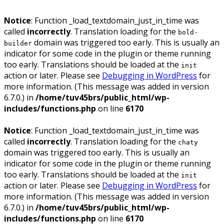
Notice
: Function _load_textdomain_just_in_time was
called
incorrectly
. Translation loading for the
bold-
domain was triggered too early. This is usually an
builder
indicator for some code in the plugin or theme running
too early. Translations should be loaded at the
init
action or later. Please see
Debugging in WordPress
for
more information. (This message was added in version
6.7.0.) in
/home/tuv45brs/public_html/wp-
includes/functions.php
on line
6170
Notice
: Function _load_textdomain_just_in_time was
called
incorrectly
. Translation loading for the
chaty
domain was triggered too early. This is usually an
indicator for some code in the plugin or theme running
too early. Translations should be loaded at the
init
action or later. Please see
Debugging in WordPress
for
more information. (This message was added in version
6.7.0.) in
/home/tuv45brs/public_html/wp-
includes/functions.php
on line
6170