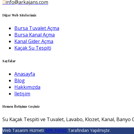
info@arkajans.com
Diğer Web Sitelerimiz
Bursa Tuvalet Açma
Bursa Kanal Açma
Kanal Gider Açma
Kaçak Su Tespiti
Sayfalar
Anasayfa
Blog
Hakkımızda
İletişim
Hemen İletişime Geçiniz
Su Kaçak Tespiti ve Tuvalet, Lavabo, Klozet, Kanal, Banyo G
Web Tasarım Hizmeti
ARK AJANS
Tarafından Yapılmıştır.