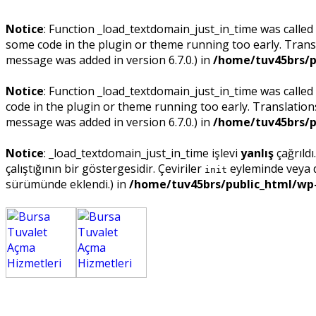
Notice
: Function _load_textdomain_just_in_time was called
some code in the plugin or theme running too early. Trans
message was added in version 6.7.0.) in
/home/tuv45brs/p
Notice
: Function _load_textdomain_just_in_time was called
code in the plugin or theme running too early. Translatio
message was added in version 6.7.0.) in
/home/tuv45brs/p
Notice
: _load_textdomain_just_in_time işlevi
yanlış
çağrıldı
çalıştığının bir göstergesidir. Çeviriler
eyleminde veya da
init
sürümünde eklendi.) in
/home/tuv45brs/public_html/wp-