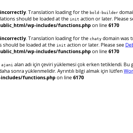
incorrectly
. Translation loading for the
domain
bold-builder
lations should be loaded at the
action or later. Please 
init
ublic_html/wp-includes/functions.php
on line
6170
incorrectly
. Translation loading for the
domain was tri
chaty
ns should be loaded at the
action or later. Please see
Deb
init
ublic_html/wp-includes/functions.php
on line
6170
.
alan adı için çeviri yüklemesi çok erken tetiklendi. Bu
ajani
ha sonra yüklenmelidir. Ayrıntılı bilgi almak için lütfen
Wor
includes/functions.php
on line
6170