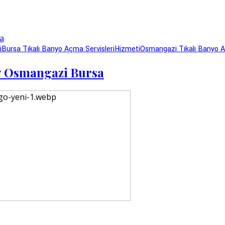
i
Bursa Tıkalı Banyo Açma Servisleri
Hizmeti
Osmangazi Tıkalı Banyo 
y Osmangazi Bursa