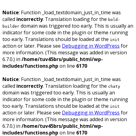
Notice
: Function _load_textdomain_just_in_time was
called
incorrectly
. Translation loading for the
bold-
domain was triggered too early. This is usually an
builder
indicator for some code in the plugin or theme running
too early. Translations should be loaded at the
init
action or later. Please see
Debugging in WordPress
for
more information. (This message was added in version
6.7.0.) in
/home/tuv45brs/public_html/wp-
includes/functions.php
on line
6170
Notice
: Function _load_textdomain_just_in_time was
called
incorrectly
. Translation loading for the
chaty
domain was triggered too early. This is usually an
indicator for some code in the plugin or theme running
too early. Translations should be loaded at the
init
action or later. Please see
Debugging in WordPress
for
more information. (This message was added in version
6.7.0.) in
/home/tuv45brs/public_html/wp-
includes/functions.php
on line
6170