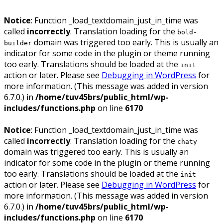
Notice
: Function _load_textdomain_just_in_time was
called
incorrectly
. Translation loading for the
bold-
domain was triggered too early. This is usually an
builder
indicator for some code in the plugin or theme running
too early. Translations should be loaded at the
init
action or later. Please see
Debugging in WordPress
for
more information. (This message was added in version
6.7.0.) in
/home/tuv45brs/public_html/wp-
includes/functions.php
on line
6170
Notice
: Function _load_textdomain_just_in_time was
called
incorrectly
. Translation loading for the
chaty
domain was triggered too early. This is usually an
indicator for some code in the plugin or theme running
too early. Translations should be loaded at the
init
action or later. Please see
Debugging in WordPress
for
more information. (This message was added in version
6.7.0.) in
/home/tuv45brs/public_html/wp-
includes/functions.php
on line
6170