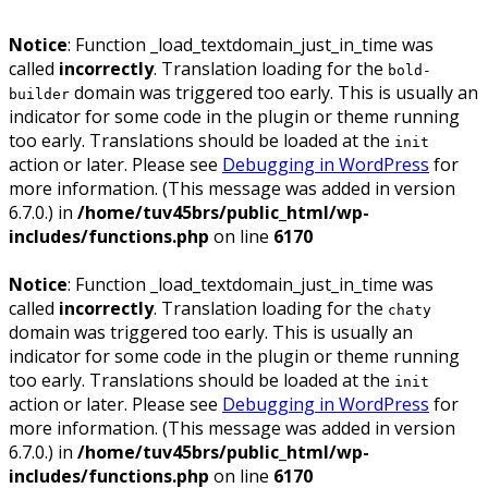
Notice
: Function _load_textdomain_just_in_time was
called
incorrectly
. Translation loading for the
bold-
domain was triggered too early. This is usually an
builder
indicator for some code in the plugin or theme running
too early. Translations should be loaded at the
init
action or later. Please see
Debugging in WordPress
for
more information. (This message was added in version
6.7.0.) in
/home/tuv45brs/public_html/wp-
includes/functions.php
on line
6170
Notice
: Function _load_textdomain_just_in_time was
called
incorrectly
. Translation loading for the
chaty
domain was triggered too early. This is usually an
indicator for some code in the plugin or theme running
too early. Translations should be loaded at the
init
action or later. Please see
Debugging in WordPress
for
more information. (This message was added in version
6.7.0.) in
/home/tuv45brs/public_html/wp-
includes/functions.php
on line
6170