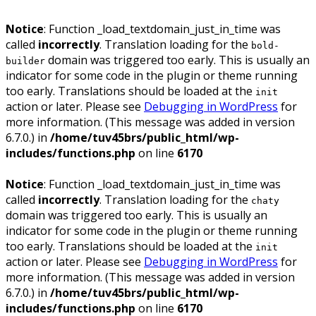
Notice
: Function _load_textdomain_just_in_time was
called
incorrectly
. Translation loading for the
bold-
domain was triggered too early. This is usually an
builder
indicator for some code in the plugin or theme running
too early. Translations should be loaded at the
init
action or later. Please see
Debugging in WordPress
for
more information. (This message was added in version
6.7.0.) in
/home/tuv45brs/public_html/wp-
includes/functions.php
on line
6170
Notice
: Function _load_textdomain_just_in_time was
called
incorrectly
. Translation loading for the
chaty
domain was triggered too early. This is usually an
indicator for some code in the plugin or theme running
too early. Translations should be loaded at the
init
action or later. Please see
Debugging in WordPress
for
more information. (This message was added in version
6.7.0.) in
/home/tuv45brs/public_html/wp-
includes/functions.php
on line
6170