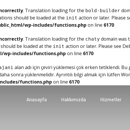
ncorrectly
. Translation loading for the
doma
bold-builder
ations should be loaded at the
action or later. Please 
init
blic_html/wp-includes/functions.php
on line
6170
ncorrectly
. Translation loading for the
domain was tr
chaty
 should be loaded at the
action or later. Please see
Deb
init
l/wp-includes/functions.php
on line
6170
alan adı için çeviri yüklemesi çok erken tetiklendi. Bu
ajani
ha sonra yüklenmelidir. Ayrıntılı bilgi almak için lütfen
Wor
ncludes/functions.php
on line
6170
Anasayfa
Hakkımızda
Hizmetler