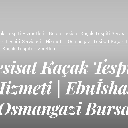
k Tespiti Hizmetleri
Bursa Tesisat Kaçak Tespiti Servisi
k Tespiti Servisleri
Hizmeti
Osmangazi Tesisat Kaçak T
 Kaçak Tespiti Hizmetleri
esisat Kaçak Tespi
izmeti | Ebuİsh
Osmangazi Burs