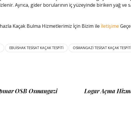
mizlenir. Ayrıca, gider borularının iç yüzeyinde biriken yağ ve
hazla Kaçak Bulma Hizmetlerimiz İçin Bizim ile
İletişime
Geçeb
EBUİSHAK TESISAT KAÇAK TESPITI
OSMANGAZI TESISAT KAÇAK TESPIT
upınar OSB Osmangazi
Logar Açma Hizme