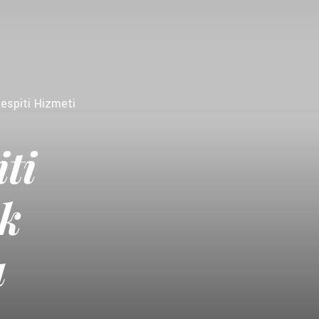
espiti Hizmeti
ti
ak
a