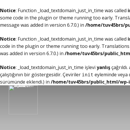
Notice
: Function _load_textdomain_just_in_time was called
i
some code in the plugin or theme running too early. Transl
message was added in version 6.7.0.) in
/home/tuv45brs/pu
Notice
: Function _load_textdomain_just_in_time was called
i
code in the plugin or theme running too early. Translations
was added in version 6.7.0.) in
/home/tuv45brs/public_htm
Notice
: _load_textdomain_just_in_time işlevi
yanlış
çağrıldı.
çalıştığının bir göstergesidir. Çeviriler
eyleminde veya da
init
sürümünde eklendi.) in
/home/tuv45brs/public_html/wp-i