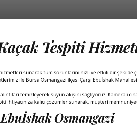
Kaçak Tespiti Hizmet
zmetleri sunarak tüm sorunlarını hızlı ve etkili bir şekild
etlerimiz ile Bursa Osmangazi ilçesi Çarşı Ebuİshak Mahalles
alıntıları temizleyerek suyun akışını sağlıyoruz. Kameralı cih
ti ihtiyacınıza kalıcı çözümler sunarak, müşteri memnuniyet
i Ebuİshak Osmangazi