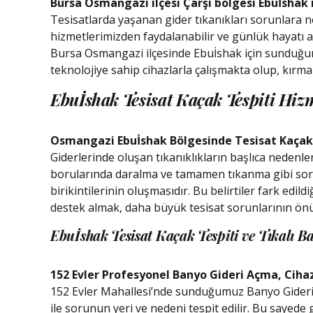
Bursa Osmangazi ilçesi Çarşı bölgesi Ebuİshak
Tesisatlarda yaşanan gider tıkanıkları sorunlara n
hizmetlerimizden faydalanabilir ve günlük hayatı a
Bursa Osmangazi ilçesinde Ebuİshak için sunduğumuz
teknolojiye sahip cihazlarla çalışmakta olup, kır
Ebuİshak Tesisat Kaçak Tespiti Hiz
Osmangazi Ebuİshak Bölgesinde Tesisat Kaçak 
Giderlerinde oluşan tıkanıklıkların başlıca nedenleri
borularında daralma ve tamamen tıkanma gibi sorunla
birikintilerinin oluşmasıdır. Bu belirtiler fark edil
destek almak, daha büyük tesisat sorunlarının ön
Ebuİshak Tesisat Kaçak Tespiti ve Tıkalı 
152 Evler Profesyonel Banyo Gideri Açma, Cihaz
152 Evler Mahallesi’nde sunduğumuz Banyo Gideri 
ile sorunun yeri ve nedeni tespit edilir. Bu sayed