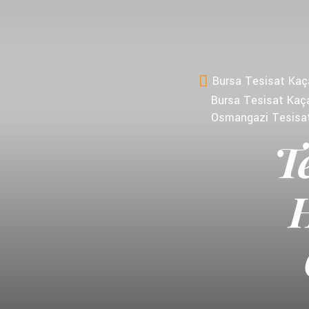
Bursa Tesisat Kaça
Bursa Tesisat Kaça
Osmangazi Tesisat
T
H