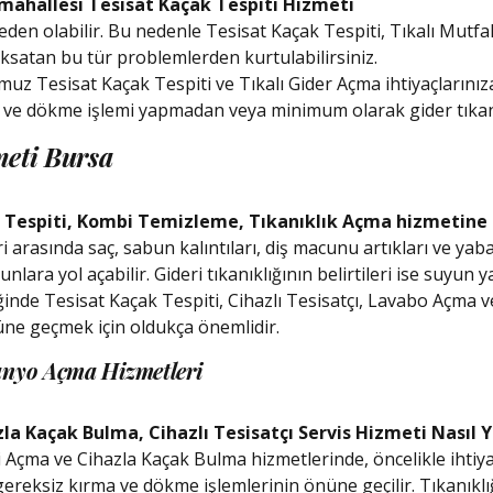
 mahallesi Tesisat Kaçak Tespiti Hizmeti
eden olabilir. Bu nedenle Tesisat Kaçak Tespiti, Tıkalı Mutfa
ksatan bu tür problemlerden kurtulabilirsiniz.
 Tesisat Kaçak Tespiti ve Tıkalı Gider Açma ihtiyaçlarınıza 
ma ve dökme işlemi yapmadan veya minimum olarak gider tıkan
meti Bursa
Tespiti, Kombi Temizleme, Tıkanıklık Açma hizmetine ne
 arasında saç, sabun kalıntıları, diş macunu artıkları ve yaban
ra yol açabilir. Gideri tıkanıklığının belirtileri ise suyun 
diğinde Tesisat Kaçak Tespiti, Cihazlı Tesisatçı, Lavabo Açma v
üne geçmek için oldukça önemlidir.
Banyo Açma Hizmetleri
la Kaçak Bulma, Cihazlı Tesisatçı Servis Hizmeti Nasıl Y
Açma ve Cihazla Kaçak Bulma hizmetlerinde, öncelikle ihtiy
e gereksiz kırma ve dökme işlemlerinin önüne geçilir. Tıkanık