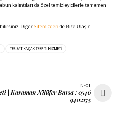
 sabun kalıntıları da özel temizleyicilerle tamamen
ilirsiniz. Diğer
Sitemizden
de Bize Ulaşın.
I
TESISAT KAÇAK TESPITI HIZMETI
NEXT
ti | Karaman Nilüfer Bursa : 0546
9402175