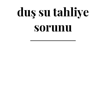
duş su tahliye
sorunu
acil duş açma
duş su akış sorunu
Mudanya 7/24 tesisatçı
Mudanya
duş gideri tıkandı
Mudanya hijyenik gider temizliği
Mudanya Duş Gideri
Tıkandı