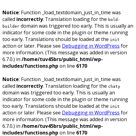
Notice
: Function _load_textdomain_just_in_time was
called
incorrectly
. Translation loading for the
bold-
domain was triggered too early. This is usually an
builder
indicator for some code in the plugin or theme running
too early. Translations should be loaded at the
init
action or later. Please see
Debugging in WordPress
for
more information. (This message was added in version
6.7.0.) in
/home/tuv45brs/public_html/wp-
includes/functions.php
on line
6170
Notice
: Function _load_textdomain_just_in_time was
called
incorrectly
. Translation loading for the
chaty
domain was triggered too early. This is usually an
indicator for some code in the plugin or theme running
too early. Translations should be loaded at the
init
action or later. Please see
Debugging in WordPress
for
more information. (This message was added in version
6.7.0.) in
/home/tuv45brs/public_html/wp-
includes/functions.php
on line
6170