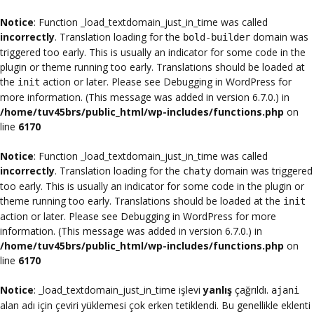
Notice
: Function _load_textdomain_just_in_time was called
incorrectly
. Translation loading for the
domain was
bold-builder
triggered too early. This is usually an indicator for some code in the
plugin or theme running too early. Translations should be loaded at
the
action or later. Please see
Debugging in WordPress
for
init
more information. (This message was added in version 6.7.0.) in
/home/tuv45brs/public_html/wp-includes/functions.php
on
line
6170
Notice
: Function _load_textdomain_just_in_time was called
incorrectly
. Translation loading for the
domain was triggered
chaty
too early. This is usually an indicator for some code in the plugin or
theme running too early. Translations should be loaded at the
init
action or later. Please see
Debugging in WordPress
for more
information. (This message was added in version 6.7.0.) in
/home/tuv45brs/public_html/wp-includes/functions.php
on
line
6170
Notice
: _load_textdomain_just_in_time işlevi
yanlış
çağrıldı.
ajani
alan adı için çeviri yüklemesi çok erken tetiklendi. Bu genellikle eklenti