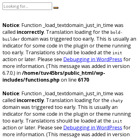
Notice
: Function _load_textdomain_just_in_time was
called
incorrectly
. Translation loading for the
bold-
domain was triggered too early. This is usually an
builder
indicator for some code in the plugin or theme running
too early. Translations should be loaded at the
init
action or later. Please see
Debugging in WordPress
for
more information. (This message was added in version
6.7.0.) in
/home/tuv45brs/public_html/wp-
includes/functions.php
on line
6170
Notice
: Function _load_textdomain_just_in_time was
called
incorrectly
. Translation loading for the
chaty
domain was triggered too early. This is usually an
indicator for some code in the plugin or theme running
too early. Translations should be loaded at the
init
action or later. Please see
Debugging in WordPress
for
more information. (This message was added in version