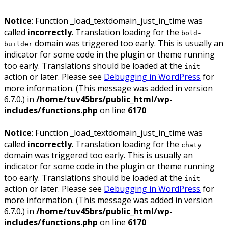
Notice
: Function _load_textdomain_just_in_time was
called
incorrectly
. Translation loading for the
bold-
domain was triggered too early. This is usually an
builder
indicator for some code in the plugin or theme running
too early. Translations should be loaded at the
init
action or later. Please see
Debugging in WordPress
for
more information. (This message was added in version
6.7.0.) in
/home/tuv45brs/public_html/wp-
includes/functions.php
on line
6170
Notice
: Function _load_textdomain_just_in_time was
called
incorrectly
. Translation loading for the
chaty
domain was triggered too early. This is usually an
indicator for some code in the plugin or theme running
too early. Translations should be loaded at the
init
action or later. Please see
Debugging in WordPress
for
more information. (This message was added in version
6.7.0.) in
/home/tuv45brs/public_html/wp-
includes/functions.php
on line
6170