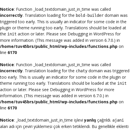
Notice
: Function _load_textdomain_just_in_time was called
incorrectly
. Translation loading for the
domain was
bold-builder
triggered too early. This is usually an indicator for some code in the
plugin or theme running too early. Translations should be loaded at
the
action or later. Please see
Debugging in WordPress
for
init
more information. (This message was added in version 6.7.0.) in
/home/tuv45brs/public_html/wp-includes/functions.php
on
line
6170
Notice
: Function _load_textdomain_just_in_time was called
incorrectly
. Translation loading for the
domain was triggered
chaty
too early. This is usually an indicator for some code in the plugin or
theme running too early. Translations should be loaded at the
init
action or later. Please see
Debugging in WordPress
for more
information. (This message was added in version 6.7.0.) in
/home/tuv45brs/public_html/wp-includes/functions.php
on
line
6170
Notice
: _load_textdomain_just_in_time işlevi
yanlış
çağrıldı.
ajani
alan adı için çeviri yüklemesi çok erken tetiklendi. Bu genellikle eklenti