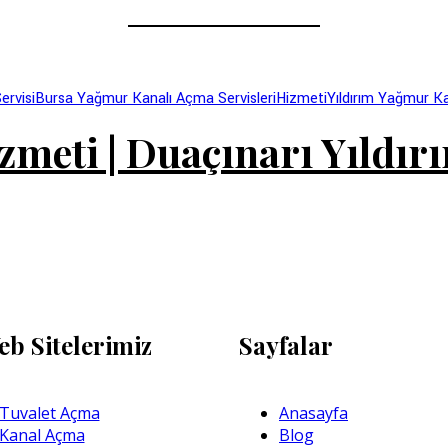
rvisi
Bursa Yağmur Kanalı Açma Servisleri
Hizmeti
Yıldırım Yağmur K
meti | Duaçınarı Yıldır
eb Sitelerimiz
Sayfalar
Tuvalet Açma
Anasayfa
 Kanal Açma
Blog