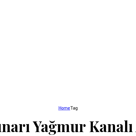
Home
Tag
ınarı Yağmur Kanalı