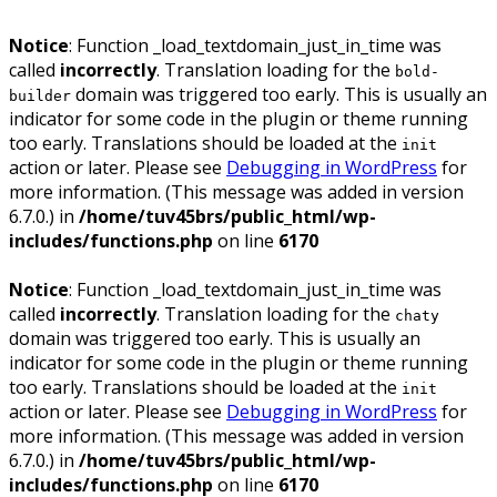
Notice
: Function _load_textdomain_just_in_time was
called
incorrectly
. Translation loading for the
bold-
domain was triggered too early. This is usually an
builder
indicator for some code in the plugin or theme running
too early. Translations should be loaded at the
init
action or later. Please see
Debugging in WordPress
for
more information. (This message was added in version
6.7.0.) in
/home/tuv45brs/public_html/wp-
includes/functions.php
on line
6170
Notice
: Function _load_textdomain_just_in_time was
called
incorrectly
. Translation loading for the
chaty
domain was triggered too early. This is usually an
indicator for some code in the plugin or theme running
too early. Translations should be loaded at the
init
action or later. Please see
Debugging in WordPress
for
more information. (This message was added in version
6.7.0.) in
/home/tuv45brs/public_html/wp-
includes/functions.php
on line
6170