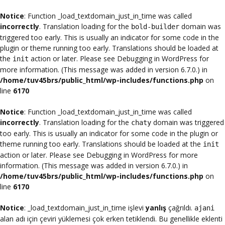
Notice
: Function _load_textdomain_just_in_time was called
incorrectly
. Translation loading for the
domain was
bold-builder
triggered too early. This is usually an indicator for some code in the
plugin or theme running too early. Translations should be loaded at
the
action or later. Please see
Debugging in WordPress
for
init
more information. (This message was added in version 6.7.0.) in
/home/tuv45brs/public_html/wp-includes/functions.php
on
line
6170
Notice
: Function _load_textdomain_just_in_time was called
incorrectly
. Translation loading for the
domain was triggered
chaty
too early. This is usually an indicator for some code in the plugin or
theme running too early. Translations should be loaded at the
init
action or later. Please see
Debugging in WordPress
for more
information. (This message was added in version 6.7.0.) in
/home/tuv45brs/public_html/wp-includes/functions.php
on
line
6170
Notice
: _load_textdomain_just_in_time işlevi
yanlış
çağrıldı.
ajani
alan adı için çeviri yüklemesi çok erken tetiklendi. Bu genellikle eklenti