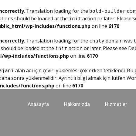
ncorrectly
. Translation loading for the
doma
bold-builder
ations should be loaded at the
action or later. Please 
init
blic_html/wp-includes/functions.php
on line
6170
ncorrectly
. Translation loading for the
domain was tr
chaty
 should be loaded at the
action or later. Please see
Deb
init
l/wp-includes/functions.php
on line
6170
alan adı için çeviri yüklemesi çok erken tetiklendi. Bu
ajani
ha sonra yüklenmelidir. Ayrıntılı bilgi almak için lütfen
Wor
ncludes/functions.php
on line
6170
Anasayfa
Hakkımızda
Hizmetler