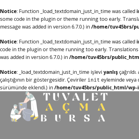
Notice
: Function _load_textdomain_just_in_time was called
i
some code in the plugin or theme running too early. Transl
message was added in version 6.7.0.) in
/home/tuv45brs/pu
Notice
: Function _load_textdomain_just_in_time was called
i
code in the plugin or theme running too early. Translations
was added in version 6.7.0.) in
/home/tuv45brs/public_htm
Notice
: _load_textdomain_just_in_time işlevi
yanlış
çağrıldı.
çalıştığının bir göstergesidir. Çeviriler
eyleminde veya da
init
sürümünde eklendi.) in
/home/tuv45brs/public_html/wp-i