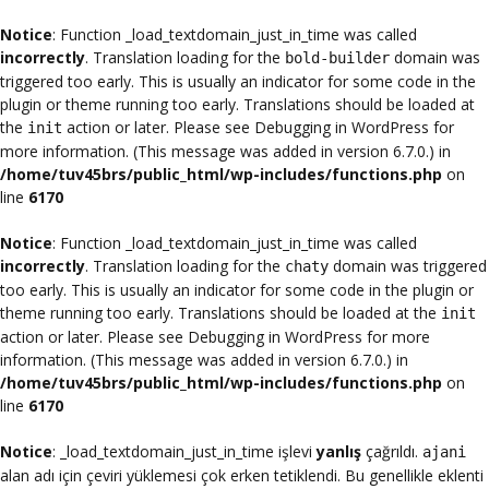
Notice
: Function _load_textdomain_just_in_time was called
incorrectly
. Translation loading for the
domain was
bold-builder
triggered too early. This is usually an indicator for some code in the
plugin or theme running too early. Translations should be loaded at
the
action or later. Please see
Debugging in WordPress
for
init
more information. (This message was added in version 6.7.0.) in
/home/tuv45brs/public_html/wp-includes/functions.php
on
line
6170
Notice
: Function _load_textdomain_just_in_time was called
incorrectly
. Translation loading for the
domain was triggered
chaty
too early. This is usually an indicator for some code in the plugin or
theme running too early. Translations should be loaded at the
init
action or later. Please see
Debugging in WordPress
for more
information. (This message was added in version 6.7.0.) in
/home/tuv45brs/public_html/wp-includes/functions.php
on
line
6170
Notice
: _load_textdomain_just_in_time işlevi
yanlış
çağrıldı.
ajani
alan adı için çeviri yüklemesi çok erken tetiklendi. Bu genellikle eklenti