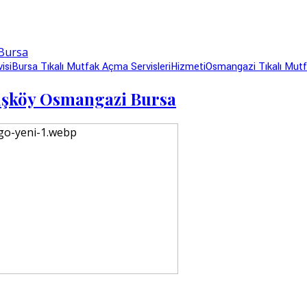
isi
Bursa Tıkalı Mutfak Açma Servisleri
Hizmeti
Osmangazi Tıkalı Mut
vuşköy Osmangazi Bursa