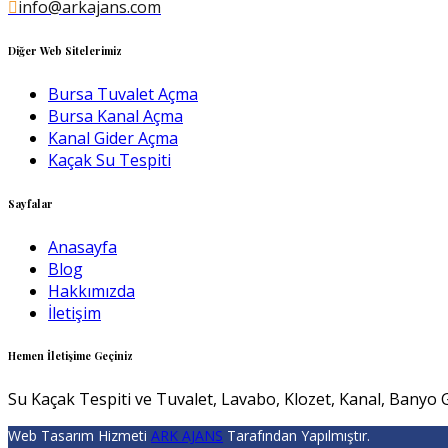
info@arkajans.com
Diğer Web Sitelerimiz
Bursa Tuvalet Açma
Bursa Kanal Açma
Kanal Gider Açma
Kaçak Su Tespiti
Sayfalar
Anasayfa
Blog
Hakkımızda
İletişim
Hemen İletişime Geçiniz
Su Kaçak Tespiti ve Tuvalet, Lavabo, Klozet, Kanal, Banyo G
Web Tasarım Hizmeti
ARK AJANS
Tarafından Yapılmıştır.