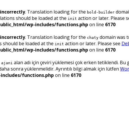
incorrectly
. Translation loading for the
domain
bold-builder
lations should be loaded at the
action or later. Please 
init
ublic_html/wp-includes/functions.php
on line
6170
incorrectly
. Translation loading for the
domain was tri
chaty
ns should be loaded at the
action or later. Please see
Deb
init
ublic_html/wp-includes/functions.php
on line
6170
.
alan adı için çeviri yüklemesi çok erken tetiklendi. Bu
ajani
ha sonra yüklenmelidir. Ayrıntılı bilgi almak için lütfen
Wor
includes/functions.php
on line
6170