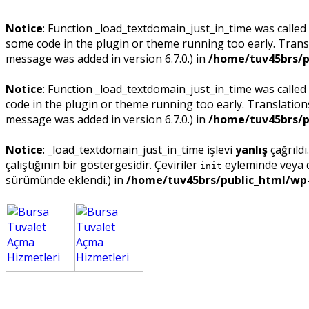
Notice
: Function _load_textdomain_just_in_time was called
some code in the plugin or theme running too early. Trans
message was added in version 6.7.0.) in
/home/tuv45brs/p
Notice
: Function _load_textdomain_just_in_time was called
code in the plugin or theme running too early. Translatio
message was added in version 6.7.0.) in
/home/tuv45brs/p
Notice
: _load_textdomain_just_in_time işlevi
yanlış
çağrıldı
çalıştığının bir göstergesidir. Çeviriler
eyleminde veya da
init
sürümünde eklendi.) in
/home/tuv45brs/public_html/wp-