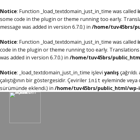
Notice
: Function _load_textdomain_just_in_time was called
i
some code in the plugin or theme running too early. Transl
message was added in version 6.7.0.) in
/home/tuv45brs/pu
Notice
: Function _load_textdomain_just_in_time was called
i
code in the plugin or theme running too early. Translations
was added in version 6.7.0.) in
/home/tuv45brs/public_htm
Notice
: _load_textdomain_just_in_time işlevi
yanlış
çağrıldı.
çalıştığının bir göstergesidir. Çeviriler
eyleminde veya da
init
sürümünde eklendi.) in
/home/tuv45brs/public_html/wp-i