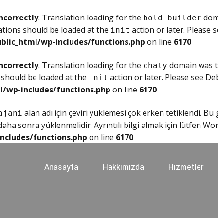
ncorrectly
. Translation loading for the
doma
bold-builder
ations should be loaded at the
action or later. Please 
init
blic_html/wp-includes/functions.php
on line
6170
ncorrectly
. Translation loading for the
domain was tr
chaty
 should be loaded at the
action or later. Please see
Deb
init
l/wp-includes/functions.php
on line
6170
alan adı için çeviri yüklemesi çok erken tetiklendi. Bu
ajani
ha sonra yüklenmelidir. Ayrıntılı bilgi almak için lütfen
Wor
ncludes/functions.php
on line
6170
Anasayfa
Hakkımızda
Hizmetler