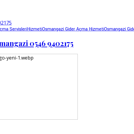
çma Servisleri
Hizmeti
Osmangazi Gider Açma Hizmeti
Osmangazi Gid
smangazi 0546 9402175