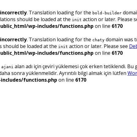
incorrectly
. Translation loading for the
domain
bold-builder
lations should be loaded at the
action or later. Please 
init
ublic_html/wp-includes/functions.php
on line
6170
incorrectly
. Translation loading for the
domain was tri
chaty
ns should be loaded at the
action or later. Please see
Deb
init
ublic_html/wp-includes/functions.php
on line
6170
.
alan adı için çeviri yüklemesi çok erken tetiklendi. Bu
ajani
ha sonra yüklenmelidir. Ayrıntılı bilgi almak için lütfen
Wor
includes/functions.php
on line
6170