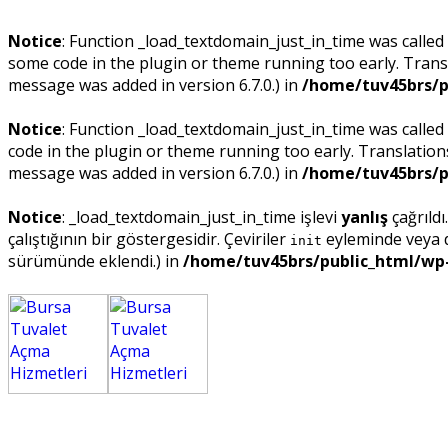
Notice
: Function _load_textdomain_just_in_time was called
some code in the plugin or theme running too early. Trans
message was added in version 6.7.0.) in
/home/tuv45brs/p
Notice
: Function _load_textdomain_just_in_time was called
code in the plugin or theme running too early. Translatio
message was added in version 6.7.0.) in
/home/tuv45brs/p
Notice
: _load_textdomain_just_in_time işlevi
yanlış
çağrıldı
çalıştığının bir göstergesidir. Çeviriler
eyleminde veya da
init
sürümünde eklendi.) in
/home/tuv45brs/public_html/wp-