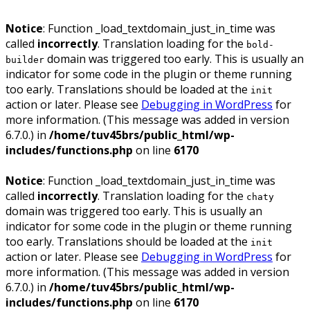
Notice
: Function _load_textdomain_just_in_time was
called
incorrectly
. Translation loading for the
bold-
domain was triggered too early. This is usually an
builder
indicator for some code in the plugin or theme running
too early. Translations should be loaded at the
init
action or later. Please see
Debugging in WordPress
for
more information. (This message was added in version
6.7.0.) in
/home/tuv45brs/public_html/wp-
includes/functions.php
on line
6170
Notice
: Function _load_textdomain_just_in_time was
called
incorrectly
. Translation loading for the
chaty
domain was triggered too early. This is usually an
indicator for some code in the plugin or theme running
too early. Translations should be loaded at the
init
action or later. Please see
Debugging in WordPress
for
more information. (This message was added in version
6.7.0.) in
/home/tuv45brs/public_html/wp-
includes/functions.php
on line
6170