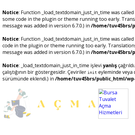
Notice
: Function _load_textdomain_just_in_time was called
some code in the plugin or theme running too early. Trans
message was added in version 6.7.0.) in
/home/tuv45brs/p
Notice
: Function _load_textdomain_just_in_time was called
code in the plugin or theme running too early. Translatio
message was added in version 6.7.0.) in
/home/tuv45brs/p
Notice
: _load_textdomain_just_in_time işlevi
yanlış
çağrıldı
çalıştığının bir göstergesidir. Çeviriler
eyleminde veya da
init
sürümünde eklendi.) in
/home/tuv45brs/public_html/wp-