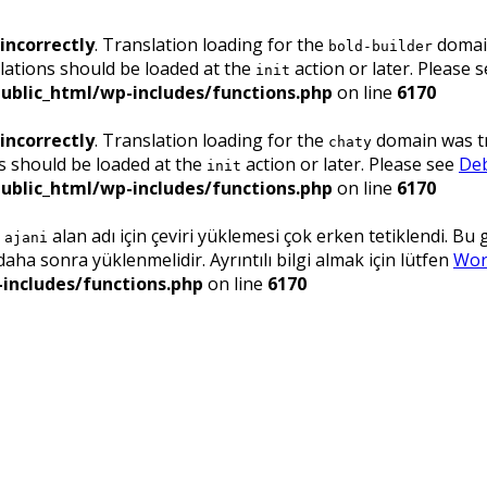
incorrectly
. Translation loading for the
domain
bold-builder
lations should be loaded at the
action or later. Please 
init
ublic_html/wp-includes/functions.php
on line
6170
incorrectly
. Translation loading for the
domain was tri
chaty
ns should be loaded at the
action or later. Please see
Deb
init
ublic_html/wp-includes/functions.php
on line
6170
.
alan adı için çeviri yüklemesi çok erken tetiklendi. Bu
ajani
ha sonra yüklenmelidir. Ayrıntılı bilgi almak için lütfen
Wor
includes/functions.php
on line
6170