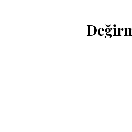
Değirm
Bursa Tıkalı Lavabo Açma Hizmetleri
Bursa Tıkalı Lavabo Açma Serv
Tıkalı Lavabo Açma Hiz