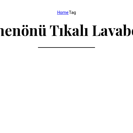
Home
Tag
enönü Tıkalı Lava
isi
Bursa Tıkalı Lavabo Açma Servisleri
Hizmeti
Yıldırım Tıkalı Lavabo
meti | Değirmenönü Yıld