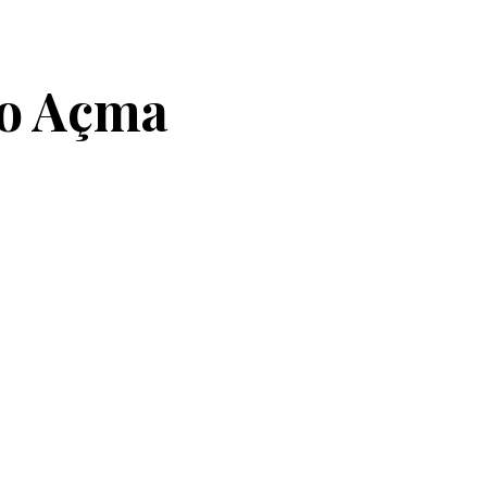
bo Açma
 Açma Hizmeti
Yıldırım Tıkalı Lavabo Açma Hizmetleri
ırım Bursa