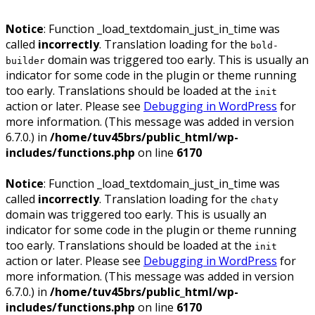
Notice
: Function _load_textdomain_just_in_time was
called
incorrectly
. Translation loading for the
bold-
domain was triggered too early. This is usually an
builder
indicator for some code in the plugin or theme running
too early. Translations should be loaded at the
init
action or later. Please see
Debugging in WordPress
for
more information. (This message was added in version
6.7.0.) in
/home/tuv45brs/public_html/wp-
includes/functions.php
on line
6170
Notice
: Function _load_textdomain_just_in_time was
called
incorrectly
. Translation loading for the
chaty
domain was triggered too early. This is usually an
indicator for some code in the plugin or theme running
too early. Translations should be loaded at the
init
action or later. Please see
Debugging in WordPress
for
more information. (This message was added in version
6.7.0.) in
/home/tuv45brs/public_html/wp-
includes/functions.php
on line
6170