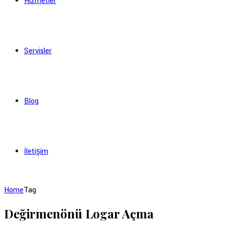
Hizmetler
Servisler
Blog
İletişim
Home
Tag
Değirmenönü Logar Açma