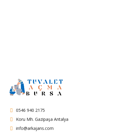
Hizmeti | Dağakça
Osmangazi 0546
9402175
0546 940 2175
Koru Mh. Gazipaşa Antalya
info@arkajans.com