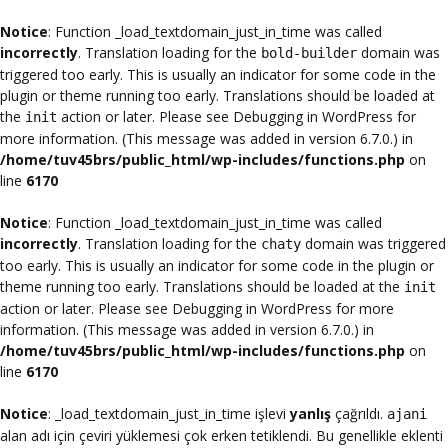
Notice
: Function _load_textdomain_just_in_time was called
incorrectly
. Translation loading for the
domain was
bold-builder
triggered too early. This is usually an indicator for some code in the
plugin or theme running too early. Translations should be loaded at
the
action or later. Please see
Debugging in WordPress
for
init
more information. (This message was added in version 6.7.0.) in
/home/tuv45brs/public_html/wp-includes/functions.php
on
line
6170
Notice
: Function _load_textdomain_just_in_time was called
incorrectly
. Translation loading for the
domain was triggered
chaty
too early. This is usually an indicator for some code in the plugin or
theme running too early. Translations should be loaded at the
init
action or later. Please see
Debugging in WordPress
for more
information. (This message was added in version 6.7.0.) in
/home/tuv45brs/public_html/wp-includes/functions.php
on
line
6170
Notice
: _load_textdomain_just_in_time işlevi
yanlış
çağrıldı.
ajani
alan adı için çeviri yüklemesi çok erken tetiklendi. Bu genellikle eklenti