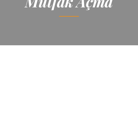
Mutfak Açma
Bursa Tıkalı Mutfak Açma Hizmetleri
Bursa Tıkalı Mutfak Açma Servisi
Bursa Tıkalı Mutfak Açma Servisleri
Hizmeti
Osmangazi Tıkalı Mutfak Açma Hizmeti
Osmangazi Tıkalı Mutfak Açma Hizmetleri
Tıkalı Mutfak Açma