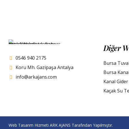
Diğer W
0546 940 2175
Bursa Tuva
Koru Mh. Gazipaşa Antalya
Bursa Kana
info@arkajans.com
Kanal Gider
Kaçak Su Te
Web Tasarım Hizmeti
ARK AJANS
Tarafından Yapılmıştır.