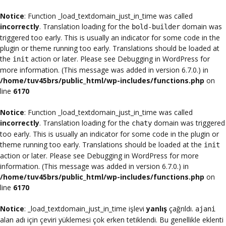
Notice
: Function _load_textdomain_just_in_time was called
incorrectly
. Translation loading for the
domain was
bold-builder
triggered too early. This is usually an indicator for some code in the
plugin or theme running too early. Translations should be loaded at
the
action or later. Please see
Debugging in WordPress
for
init
more information. (This message was added in version 6.7.0.) in
/home/tuv45brs/public_html/wp-includes/functions.php
on
line
6170
Notice
: Function _load_textdomain_just_in_time was called
incorrectly
. Translation loading for the
domain was triggered
chaty
too early. This is usually an indicator for some code in the plugin or
theme running too early. Translations should be loaded at the
init
action or later. Please see
Debugging in WordPress
for more
information. (This message was added in version 6.7.0.) in
/home/tuv45brs/public_html/wp-includes/functions.php
on
line
6170
Notice
: _load_textdomain_just_in_time işlevi
yanlış
çağrıldı.
ajani
alan adı için çeviri yüklemesi çok erken tetiklendi. Bu genellikle eklenti