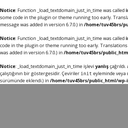
Notice
: Function _load_textdomain_just_in_time was called
i
some code in the plugin or theme running too early. Transl
message was added in version 6.7.0.) in
/home/tuv45brs/pu
Notice
: Function _load_textdomain_just_in_time was called
i
code in the plugin or theme running too early. Translations
was added in version 6.7.0.) in
/home/tuv45brs/public_htm
Notice
: _load_textdomain_just_in_time işlevi
yanlış
çağrıldı.
çalıştığının bir göstergesidir. Çeviriler
eyleminde veya da
init
sürümünde eklendi.) in
/home/tuv45brs/public_html/wp-i