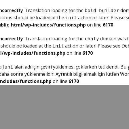
ncorrectly
. Translation loading for the
doma
bold-builder
ations should be loaded at the
action or later. Please 
init
blic_html/wp-includes/functions.php
on line
6170
ncorrectly
. Translation loading for the
domain was tr
chaty
 should be loaded at the
action or later. Please see
Deb
init
l/wp-includes/functions.php
on line
6170
alan adı için çeviri yüklemesi çok erken tetiklendi. Bu
ajani
ha sonra yüklenmelidir. Ayrıntılı bilgi almak için lütfen
Wor
ncludes/functions.php
on line
6170