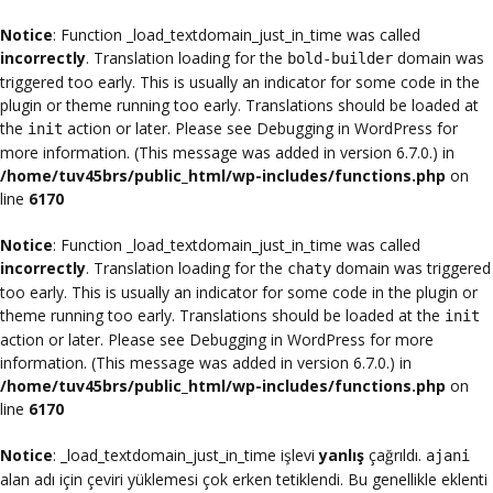
Notice
: Function _load_textdomain_just_in_time was called
incorrectly
. Translation loading for the
domain was
bold-builder
triggered too early. This is usually an indicator for some code in the
plugin or theme running too early. Translations should be loaded at
the
action or later. Please see
Debugging in WordPress
for
init
more information. (This message was added in version 6.7.0.) in
/home/tuv45brs/public_html/wp-includes/functions.php
on
line
6170
Notice
: Function _load_textdomain_just_in_time was called
incorrectly
. Translation loading for the
domain was triggered
chaty
too early. This is usually an indicator for some code in the plugin or
theme running too early. Translations should be loaded at the
init
action or later. Please see
Debugging in WordPress
for more
information. (This message was added in version 6.7.0.) in
/home/tuv45brs/public_html/wp-includes/functions.php
on
line
6170
Notice
: _load_textdomain_just_in_time işlevi
yanlış
çağrıldı.
ajani
alan adı için çeviri yüklemesi çok erken tetiklendi. Bu genellikle eklenti