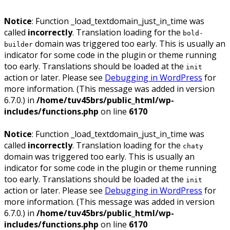
Notice
: Function _load_textdomain_just_in_time was
called
incorrectly
. Translation loading for the
bold-
domain was triggered too early. This is usually an
builder
indicator for some code in the plugin or theme running
too early. Translations should be loaded at the
init
action or later. Please see
Debugging in WordPress
for
more information. (This message was added in version
6.7.0.) in
/home/tuv45brs/public_html/wp-
includes/functions.php
on line
6170
Notice
: Function _load_textdomain_just_in_time was
called
incorrectly
. Translation loading for the
chaty
domain was triggered too early. This is usually an
indicator for some code in the plugin or theme running
too early. Translations should be loaded at the
init
action or later. Please see
Debugging in WordPress
for
more information. (This message was added in version
6.7.0.) in
/home/tuv45brs/public_html/wp-
includes/functions.php
on line
6170