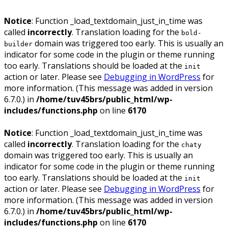
Notice
: Function _load_textdomain_just_in_time was
called
incorrectly
. Translation loading for the
bold-
domain was triggered too early. This is usually an
builder
indicator for some code in the plugin or theme running
too early. Translations should be loaded at the
init
action or later. Please see
Debugging in WordPress
for
more information. (This message was added in version
6.7.0.) in
/home/tuv45brs/public_html/wp-
includes/functions.php
on line
6170
Notice
: Function _load_textdomain_just_in_time was
called
incorrectly
. Translation loading for the
chaty
domain was triggered too early. This is usually an
indicator for some code in the plugin or theme running
too early. Translations should be loaded at the
init
action or later. Please see
Debugging in WordPress
for
more information. (This message was added in version
6.7.0.) in
/home/tuv45brs/public_html/wp-
includes/functions.php
on line
6170