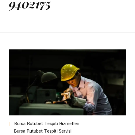
9402175
Bursa Rutubet Tespiti Hizmetleri
Bursa Rutubet Tespiti Servisi