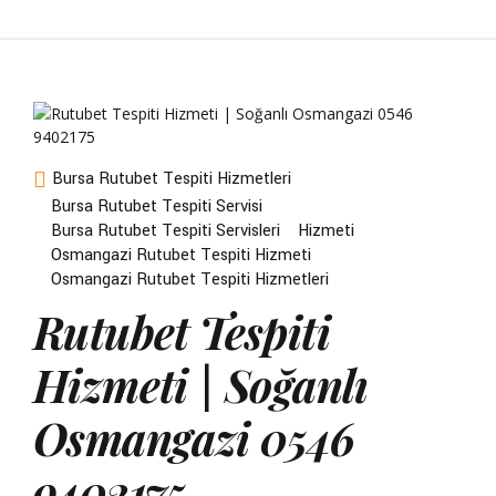
Bursa Rutubet Tespiti Hizmetleri
Bursa Rutubet Tespiti Servisi
Bursa Rutubet Tespiti Servisleri
Hizmeti
Osmangazi Rutubet Tespiti Hizmeti
Osmangazi Rutubet Tespiti Hizmetleri
Rutubet Tespiti
Hizmeti | Soğanlı
Osmangazi 0546
9402175