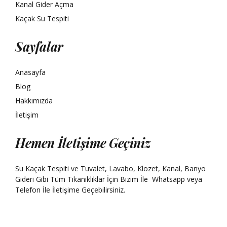
Kanal Gider Açma
Kaçak Su Tespiti
Sayfalar
Anasayfa
Blog
Hakkımızda
İletişim
Hemen İletişime Geçiniz
Su Kaçak Tespiti ve Tuvalet, Lavabo, Klozet, Kanal, Banyo
Gideri Gibi Tüm Tıkanıklıklar İçin Bizim İle
Whatsapp
veya
Telefon İle İletişime Geçebilirsiniz.