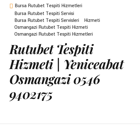
Bursa Rutubet Tespiti Hizmetleri
Bursa Rutubet Tespiti Servisi
Bursa Rutubet Tespiti Servisleri
Hizmeti
Osmangazi Rutubet Tespiti Hizmeti
Osmangazi Rutubet Tespiti Hizmetleri
Rutubet Tespiti
Hizmeti | Yeniceabat
Osmangazi 0546
9402175