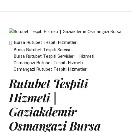
Bursa Rutubet Tespiti Hizmetleri
Bursa Rutubet Tespiti Servisi
Bursa Rutubet Tespiti Servisleri
Hizmeti
Osmangazi Rutubet Tespiti Hizmeti
Osmangazi Rutubet Tespiti Hizmetleri
Rutubet Tespiti
Hizmeti |
Gaziakdemir
Osmangazi Bursa