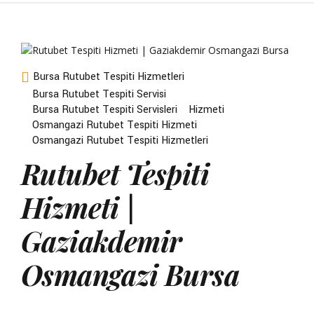
Bursa Rutubet Tespiti Hizmetleri
Bursa Rutubet Tespiti Servisi
Bursa Rutubet Tespiti Servisleri
Hizmeti
Osmangazi Rutubet Tespiti Hizmeti
Osmangazi Rutubet Tespiti Hizmetleri
Rutubet Tespiti
Hizmeti |
Gaziakdemir
Osmangazi Bursa