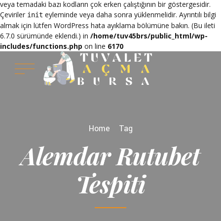
veya temadaki bazı kodların çok erken çalıştığının bir göstergesidir.
Çeviriler
eyleminde veya daha sonra yüklenmelidir. Ayrıntılı bilgi
init
almak için lütfen
WordPress hata ayıklama
bölümüne bakın. (Bu ileti
6.7.0 sürümünde eklendi.) in
/home/tuv45brs/public_html/wp-
includes/functions.php
on line
6170
Home
Tag
Alemdar Rutubet
Tespiti