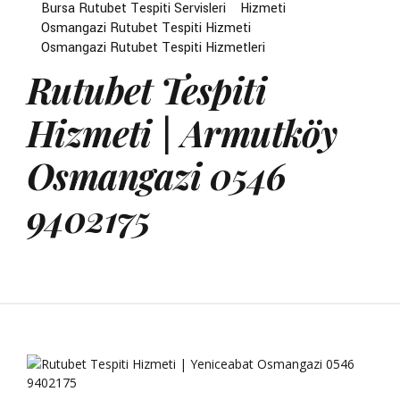
Bursa Rutubet Tespiti Servisleri
Hizmeti
Osmangazi Rutubet Tespiti Hizmeti
Osmangazi Rutubet Tespiti Hizmetleri
Rutubet Tespiti
Hizmeti | Armutköy
Osmangazi 0546
9402175