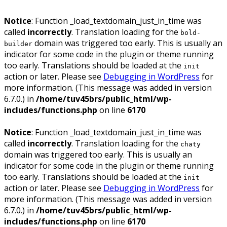
Notice
: Function _load_textdomain_just_in_time was
called
incorrectly
. Translation loading for the
bold-
domain was triggered too early. This is usually an
builder
indicator for some code in the plugin or theme running
too early. Translations should be loaded at the
init
action or later. Please see
Debugging in WordPress
for
more information. (This message was added in version
6.7.0.) in
/home/tuv45brs/public_html/wp-
includes/functions.php
on line
6170
Notice
: Function _load_textdomain_just_in_time was
called
incorrectly
. Translation loading for the
chaty
domain was triggered too early. This is usually an
indicator for some code in the plugin or theme running
too early. Translations should be loaded at the
init
action or later. Please see
Debugging in WordPress
for
more information. (This message was added in version
6.7.0.) in
/home/tuv45brs/public_html/wp-
includes/functions.php
on line
6170