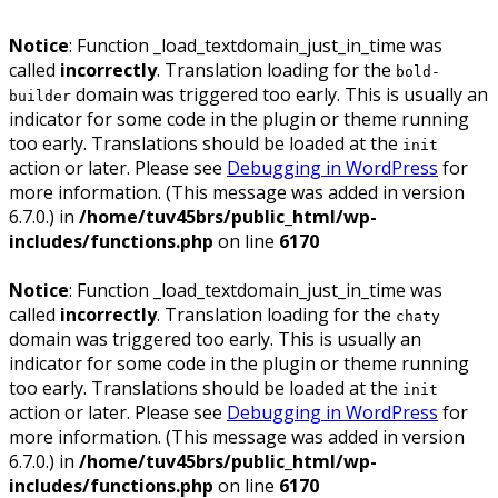
Notice
: Function _load_textdomain_just_in_time was
called
incorrectly
. Translation loading for the
bold-
domain was triggered too early. This is usually an
builder
indicator for some code in the plugin or theme running
too early. Translations should be loaded at the
init
action or later. Please see
Debugging in WordPress
for
more information. (This message was added in version
6.7.0.) in
/home/tuv45brs/public_html/wp-
includes/functions.php
on line
6170
Notice
: Function _load_textdomain_just_in_time was
called
incorrectly
. Translation loading for the
chaty
domain was triggered too early. This is usually an
indicator for some code in the plugin or theme running
too early. Translations should be loaded at the
init
action or later. Please see
Debugging in WordPress
for
more information. (This message was added in version
6.7.0.) in
/home/tuv45brs/public_html/wp-
includes/functions.php
on line
6170