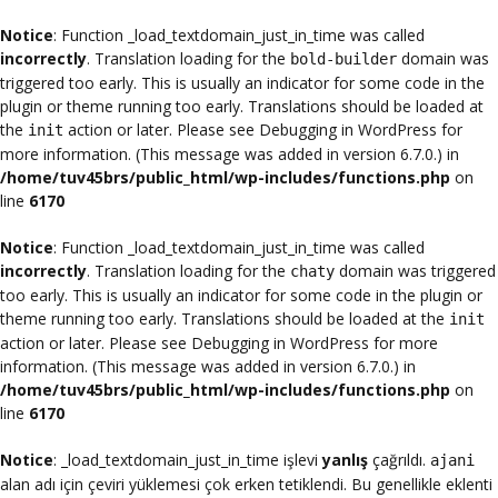
Notice
: Function _load_textdomain_just_in_time was called
incorrectly
. Translation loading for the
domain was
bold-builder
triggered too early. This is usually an indicator for some code in the
plugin or theme running too early. Translations should be loaded at
the
action or later. Please see
Debugging in WordPress
for
init
more information. (This message was added in version 6.7.0.) in
/home/tuv45brs/public_html/wp-includes/functions.php
on
line
6170
Notice
: Function _load_textdomain_just_in_time was called
incorrectly
. Translation loading for the
domain was triggered
chaty
too early. This is usually an indicator for some code in the plugin or
theme running too early. Translations should be loaded at the
init
action or later. Please see
Debugging in WordPress
for more
information. (This message was added in version 6.7.0.) in
/home/tuv45brs/public_html/wp-includes/functions.php
on
line
6170
Notice
: _load_textdomain_just_in_time işlevi
yanlış
çağrıldı.
ajani
alan adı için çeviri yüklemesi çok erken tetiklendi. Bu genellikle eklenti