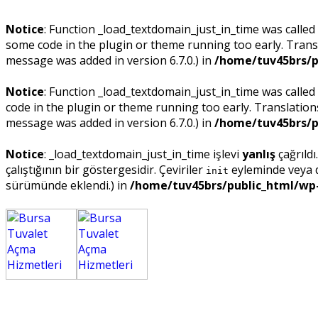
Notice
: Function _load_textdomain_just_in_time was called
some code in the plugin or theme running too early. Trans
message was added in version 6.7.0.) in
/home/tuv45brs/p
Notice
: Function _load_textdomain_just_in_time was called
code in the plugin or theme running too early. Translatio
message was added in version 6.7.0.) in
/home/tuv45brs/p
Notice
: _load_textdomain_just_in_time işlevi
yanlış
çağrıldı
çalıştığının bir göstergesidir. Çeviriler
eyleminde veya da
init
sürümünde eklendi.) in
/home/tuv45brs/public_html/wp-