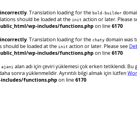
incorrectly
. Translation loading for the
domain
bold-builder
lations should be loaded at the
action or later. Please 
init
ublic_html/wp-includes/functions.php
on line
6170
incorrectly
. Translation loading for the
domain was tri
chaty
ns should be loaded at the
action or later. Please see
Deb
init
ublic_html/wp-includes/functions.php
on line
6170
.
alan adı için çeviri yüklemesi çok erken tetiklendi. Bu
ajani
ha sonra yüklenmelidir. Ayrıntılı bilgi almak için lütfen
Wor
includes/functions.php
on line
6170