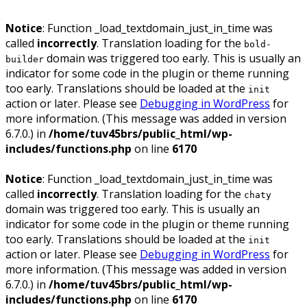
Notice
: Function _load_textdomain_just_in_time was
called
incorrectly
. Translation loading for the
bold-
domain was triggered too early. This is usually an
builder
indicator for some code in the plugin or theme running
too early. Translations should be loaded at the
init
action or later. Please see
Debugging in WordPress
for
more information. (This message was added in version
6.7.0.) in
/home/tuv45brs/public_html/wp-
includes/functions.php
on line
6170
Notice
: Function _load_textdomain_just_in_time was
called
incorrectly
. Translation loading for the
chaty
domain was triggered too early. This is usually an
indicator for some code in the plugin or theme running
too early. Translations should be loaded at the
init
action or later. Please see
Debugging in WordPress
for
more information. (This message was added in version
6.7.0.) in
/home/tuv45brs/public_html/wp-
includes/functions.php
on line
6170