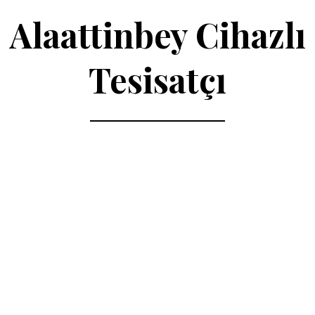
Alaattinbey Cihazlı
Tesisatçı
Bursa Cihazlı Tesisatçı Hizmetleri
Bursa Cihazlı Tesisatçı
Servisi
Bursa Cihazlı Tesisatçı Servisleri
Hizmeti
Nilüfer Cihazlı
Tesisatçı Hizmeti
Nilüfer Cihazlı Tesisatçı Hizmetleri
Cihazlı Tesisatçı
Hizmeti | Ürünlü